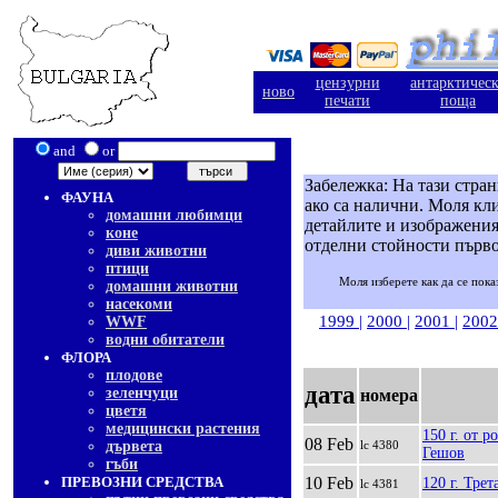
цензурни
антарктичес
ново
печати
поща
and
or
Забележка: На тази стра
ФАУНА
ако са налични. Моля кли
домашни любимци
детайлите и изображения
коне
отделни стойности първо
диви животни
птици
Моля изберете как да се пока
домашни животни
насекоми
1999
|
2000
|
2001
|
200
WWF
водни обитатели
ФЛОРА
плодове
дата
зеленчуци
номера
цветя
медицински растения
150 г. от 
08 Feb
дървета
lc 4380
Гешов
гъби
ПРЕВОЗНИ СРЕДСТВА
10 Feb
120 г. Тре
lc 4381