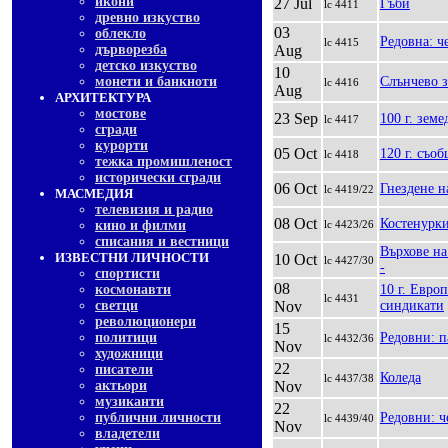
икони
27 Jul
Гъби
lc 4411
древно изкуство
03
облекло
Редовна: ч
lc 4415
дърворезба
Aug
детско изкуство
10
монети и банкноти
Слънчево з
lc 4416
Aug
АРХИТЕКТУРА
мостове
23 Sep
100 г. зем
lc 4417
сгради
курорти
05 Oct
120 г. съо
lc 4418
тежка промишленост
исторически сгради
06 Oct
Гнездене 
lc 4419/22
МАСМЕДИЯ
телевизия и радио
08 Oct
Костенурк
кино и филми
lc 4423/26
списания и вестници
Върхове на
ИЗВЕСТНИ ЛИЧНОСТИ
10 Oct
lc 4427/30
-
спортисти
08
космонавти
10 г. Евро
lc 4431
светци
Nov
синдикати
революционери
15
политици
Редовни: 
lc 4432/36
Nov
художници
22
писатели
Коледа
lc 4437/38
актьори
Nov
музиканти
22
публични личности
Редовни: ч
lc 4439/40
Nov
владетели