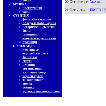
учени
06 Dec
Скаути
lc 4441/44
МУЗИКА
инструменти
21 Dec
ЕКСПО 200
lc 4445
танц
СЪБИТИЯ
филателия и пощи
Коледа и Нова Година
исторически събития
битки
годишнини
конгреси и фестивали
празници
ПРОПАГАНДА
комунизъм
европейски съюз
фашизъм
скаути
редовни
организации
въздушна поща
червен кръст
за доплащане
армия
техника
здраве и човешки права