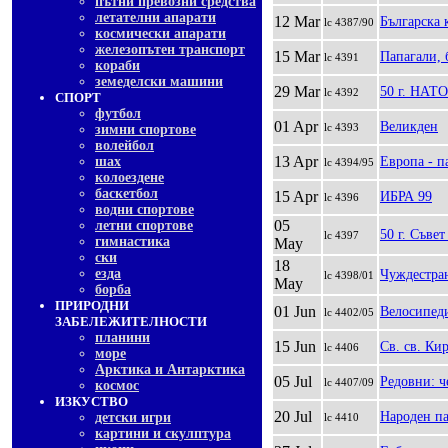
пътни превозни средства
летателни апарати
12 Mar
Българска 
lc 4387/90
космически апарати
железопътен транспорт
15 Mar
Папагали, 
lc 4391
кораби
земеделски машини
29 Mar
50 г. НАТО
lc 4392
СПОРТ
футбол
01 Apr
Великден
lc 4393
зимни спортове
волейбол
13 Apr
шах
Европа - п
lc 4394/95
колоездене
баскетбол
15 Apr
ИБРА 99
lc 4396
водни спортове
05
летни спортове
50 г. Съве
lc 4397
гимнастика
May
ски
18
езда
Чуждестран
lc 4398/01
May
борба
ПРИРОДНИ
01 Jun
Велосипед
lc 4402/05
ЗАБЕЛЕЖИТЕЛНОСТИ
планини
15 Jun
Св. св. Ки
lc 4406
море
Арктика и Антарктика
05 Jul
Редовни: 
lc 4407/09
космос
ИЗКУСТВО
20 Jul
Народен па
детски игри
lc 4410
картини и скулптура