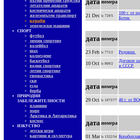
дата
пътни превозни средства
номера
летателни апарати
космически апарати
100 г. от 
21 Dec
железопътен транспорт
lc 729/5
Ботев.
кораби
земеделски машини
СПОРТ
футбол
дата
номера
зимни спортове
волейбол
шах
23 Feb
Редовни.
lc 771/2
колоездене
баскетбол
Договор за
10 Oct
lc 809/2
водни спортове
и СССР.
летни спортове
гимнастика
ски
дата
езда
номера
борба
ПРИРОДНИ
29 Oct
40 г. от ВО
lc 1073/77
ЗАБЕЛЕЖИТЕЛНОСТИ
планини
море
Арктика и Антарктика
космос
дата
номера
ИЗКУСТВО
детски игри
картини и скулптура
01 Mar
Корабоплав
lc 1352/54