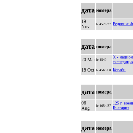
дата
номера
19
Редовни: ф
lc 4526/27
Nov
дата
номера
Х - национ
20 Mar
lc 4540
експедици
18 Oct
Кораби
lc 4565/68
дата
номера
06
125 г. вое
lc 4654/57
Aug
България
дата
номера