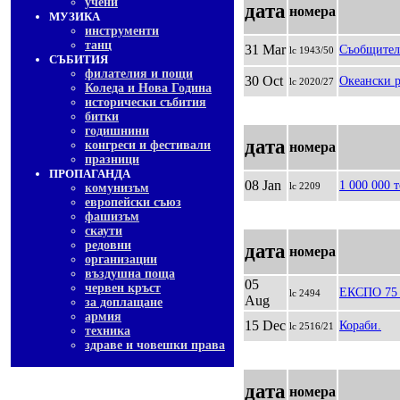
учени
дата
номера
МУЗИКА
инструменти
танц
31 Mar
Съобщител
lc 1943/50
СЪБИТИЯ
филателия и пощи
30 Oct
Океански 
lc 2020/27
Коледа и Нова Година
исторически събития
битки
годишнини
дата
конгреси и фестивали
номера
празници
ПРОПАГАНДА
08 Jan
1 000 000 
lc 2209
комунизъм
европейски съюз
фашизъм
скаути
редовни
дата
номера
организации
въздушна поща
05
червен кръст
ЕКСПО 75 
lc 2494
Aug
за доплащане
армия
15 Dec
Кораби.
lc 2516/21
техника
здраве и човешки права
дата
номера