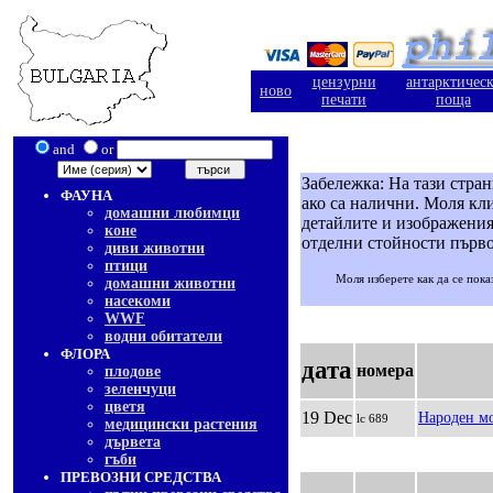
цензурни
антарктичес
ново
печати
поща
and
or
Забележка: На тази стра
ФАУНА
ако са налични. Моля кли
домашни любимци
детайлите и изображения
коне
отделни стойности първо
диви животни
птици
Моля изберете как да се пока
домашни животни
насекоми
WWF
водни обитатели
ФЛОРА
дата
номера
плодове
зеленчуци
цветя
19 Dec
Народен мо
lc 689
медицински растения
дървета
гъби
ПРЕВОЗНИ СРЕДСТВА