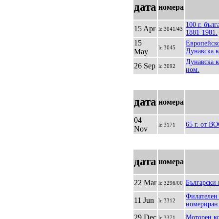
дата
номера
100 г. бъл
15 Apr
lc 3041/43
1881-1981.
15
Европейско
lc 3045
May
Дунавска к
Дунавска к
26 Sep
lc 3092
ном.
дата
номера
04
65 г. от ВО
lc 3171
Nov
дата
номера
22 Mar
Български 
lc 3296/00
Филателен 
11 Jun
lc 3312
номериран
29 Dec
Моторен ко
lc 3371