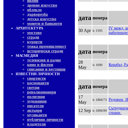
икони
древно изкуство
облекло
дърворезба
дата
номера
детско изкуство
монети и банкноти
АРХИТЕКТУРА
IV межд. к
30 Apr
lc 1595
мостове
работницит
сгради
курорти
тежка промишленост
дата
исторически сгради
номера
МАСМЕДИЯ
телевизия и радио
28
кино и филми
Корабът„Ра
lc 1690
May
списания и вестници
ИЗВЕСТНИ ЛИЧНОСТИ
спортисти
космонавти
дата
номера
светци
революционери
политици
17
Редовни. И
lc 1866/73
художници
May
писатели
Сътрудниче
12 Sep
актьори
lc 1896/99
страни.
музиканти
публични личности
владетели