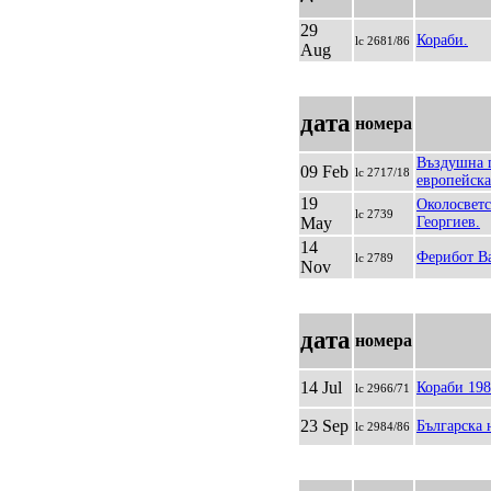
29
Кораби.
lc 2681/86
Aug
дата
номера
Въздушна 
09 Feb
lc 2717/18
европейска
19
Околосветс
lc 2739
May
Георгиев.
14
Ферибот В
lc 2789
Nov
дата
номера
14 Jul
Кораби 198
lc 2966/71
23 Sep
Българска 
lc 2984/86