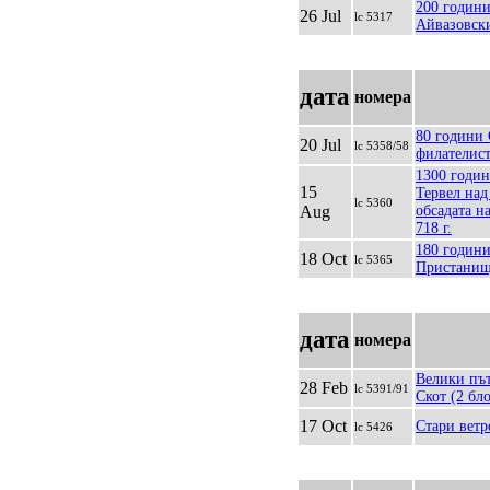
200 години
26 Jul
lc 5317
Айвазовск
дата
номера
80 години 
20 Jul
lc 5358/58
филателист
1300 годин
15
Тервел над
lc 5360
Aug
обсадата н
718 г.
180 години
18 Oct
lc 5365
Пристани
дата
номера
Велики пъ
28 Feb
lc 5391/91
Скот (2 бл
17 Oct
Стари ветр
lc 5426