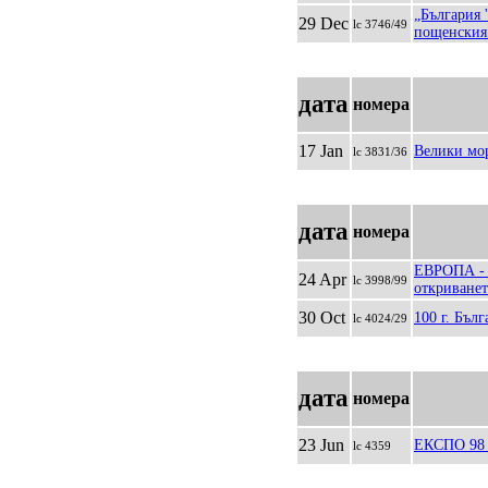
„България 
29 Dec
lc 3746/49
пощенския 
дата
номера
17 Jan
Велики мо
lc 3831/36
дата
номера
ЕВРОПА - С
24 Apr
lc 3998/99
откриванет
30 Oct
100 г. Бъл
lc 4024/29
дата
номера
23 Jun
ЕКСПО 98 
lc 4359