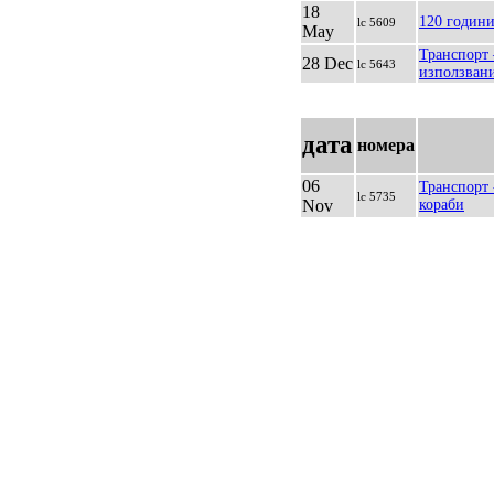
18
120 годин
lc 5609
May
Транспорт 
28 Dec
lc 5643
използвани
дата
номера
06
Транспорт 
lc 5735
Nov
кораби