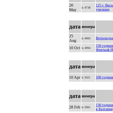
20
125 г. Вис
lc 4738
May
училище
дата
номера
25
Ветроходна
lc 4993
Aug
150 години
10 Oct
lc 4994
Фритьоф Н
дата
номера
10 Apr
100 годин
lc 5021
дата
номера
130 годин
28 Feb
lc 5061
в България