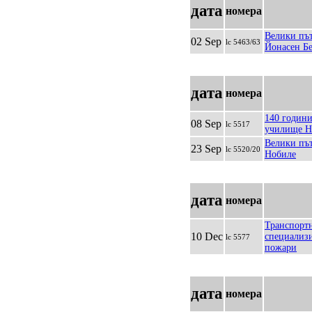
дата
номера
Велики пъ
02 Sep
lc 5463/63
Йонасен Бе
дата
номера
140 годин
08 Sep
lc 5517
училище Н
Велики пъ
23 Sep
lc 5520/20
Нобиле
дата
номера
Транспортн
10 Dec
специализи
lc 5577
пожари
дата
номера