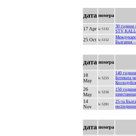
дата
номера
30 години 
17 Apr
lc 5132
STV KAL
Междунаро
25 Oct
lc 5152
България –
дата
номера
140 години
18
Ботевата ч
lc 5255
May
Козлодуйск
26
150 години
lc 5256
May
пристанищ
14
25-та Бълг
lc 5281
Nov
експедици
дата
номера