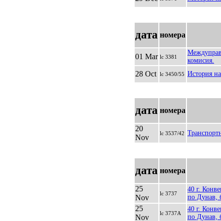
дата
номера
Междуправ
01 Mar
lc 3381
комисия.
28 Oct
История на
lc 3450/55
дата
номера
20
Транспортн
lc 3537/42
Nov
дата
номера
25
40 г. Конв
lc 3737
Nov
по Дунав, 
25
40 г. Конв
lc 3737A
Nov
по Дунав,