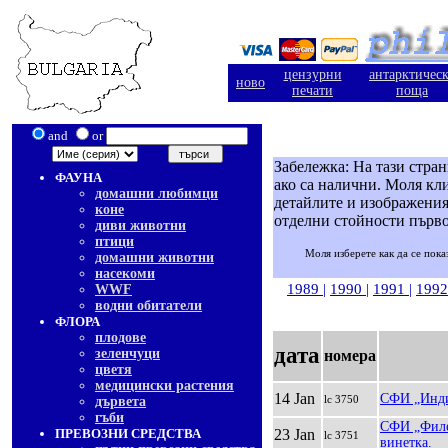
цензурни
антарктичес
ново
печати
поща
and
or
Забележка: На тази стра
ФАУНА
ако са налични. Моля кли
домашни любимци
детайлите и изображения
коне
отделни стойности първо
диви животни
птици
Моля изберете как да се пока
домашни животни
насекоми
1989
|
1990
|
1991
|
199
WWF
водни обитатели
ФЛОРА
плодове
дата
зеленчуци
номера
цветя
медицински растения
14 Jan
СФИ „Индия
lc 3750
дървета
гъби
СФИ „Филек
ПРЕВОЗНИ СРЕДСТВА
23 Jan
lc 3751
винетка.