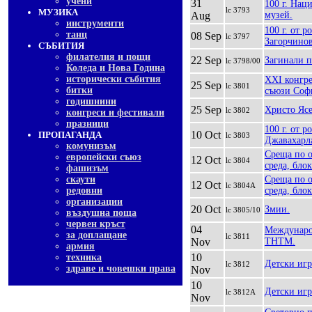
учени
31
100 г. Нац
lc 3793
МУЗИКА
Aug
музей.
инструменти
100 г. от 
танц
08 Sep
lc 3797
Загорчинов
СЪБИТИЯ
филателия и пощи
22 Sep
Загинали 
lc 3798/00
Коледа и Нова Година
исторически събития
XXI конгре
25 Sep
lc 3801
битки
съюзи Софи
годишнини
25 Sep
Христо Ясе
lc 3802
конгреси и фестивали
празници
100 г. от 
10 Oct
ПРОПАГАНДА
lc 3803
Джавахарл
комунизъм
Среща по о
европейски съюз
12 Oct
lc 3804
среда, блок
фашизъм
скаути
Среща по о
12 Oct
lc 3804A
редовни
среда, бло
организации
20 Oct
Змии.
lc 3805/10
въздушна поща
червен кръст
04
Междунаро
за доплащане
lc 3811
Nov
ТНТМ.
армия
10
техника
Детски игр
lc 3812
здраве и човешки права
Nov
10
Детски игр
lc 3812A
Nov