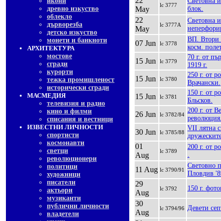
22
икони
Световна и
lc 3777
древно изкуство
May
блок.
облекло
22
Световна и
дърворезба
lc 3777A
May
неперфори
детско изкуство
ВП. Втори 
монети и банкноти
07 Jun
lc 3778
косм. полет
АРХИТЕКТУРА
мостове
70 г. от пъ
15 Jun
lc 3779
сгради
1919 г.
курорти
250 г. от 
15 Jun
тежка промишленост
lc 3780
Врачански.
исторически сгради
150 г. от 
МАСМЕДИЯ
15 Jun
lc 3781
Бльсков.
телевизия и радио
200 г. от 
кино и филми
26 Jun
lc 3782/84
революция
списания и вестници
ИЗВЕСТНИ ЛИЧНОСТИ
VII лятна 
30 Jun
lc 3785/88
спортисти
дружескит
космонавти
01
200 г. от 
светци
lc 3789
Aug
.
революционери
Световно п
политици
11 Aug
lc 3790/91
Пловдив '8
художници
писатели
29
150 г. фот
lc 3792
актьори
Aug
музиканти
30
публични личности
Девети сеп
lc 3794/96
Aug
владетели