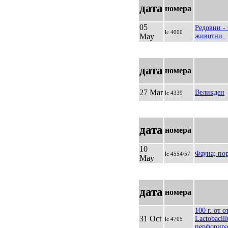
дата
номера
05
Редовни -
lc 4000
May
животни.
дата
номера
27 Mar
Великден
lc 4339
дата
номера
10
Фауна; по
lc 4554/57
May
дата
номера
100 г. от 
31 Oct
Lactobacill
lc 4705
перфорир