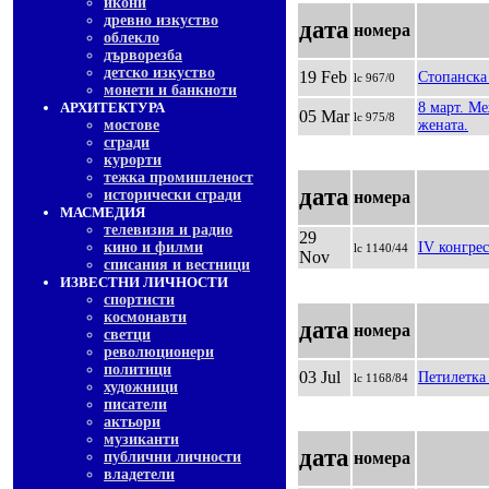
икони
древно изкуство
дата
номера
облекло
дърворезба
детско изкуство
19 Feb
Стопанска
lc 967/0
монети и банкноти
АРХИТЕКТУРА
8 март. М
05 Mar
lc 975/8
мостове
жената.
сгради
курорти
тежка промишленост
дата
исторически сгради
номера
МАСМЕДИЯ
телевизия и радио
29
кино и филми
IV конгре
lc 1140/44
Nov
списания и вестници
ИЗВЕСТНИ ЛИЧНОСТИ
спортисти
космонавти
дата
номера
светци
революционери
политици
03 Jul
Петилетка 
lc 1168/84
художници
писатели
актьори
музиканти
дата
публични личности
номера
владетели