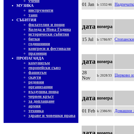
учени
01 Jan
Надпечатк
lc 1332/46
МУЗИКА
инструменти
танц
СЪБИТИЯ
филателия и пощи
дата
номера
Коледа и Нова Година
исторически събития
битки
15 Jul
Стопански
lc 1786/97
годишнини
конгреси и фестивали
празници
ПРОПАГАНДА
дата
номера
комунизъм
европейски съюз
28
фашизъм
Цирково и
lc 2028/33
скаути
Nov
редовни
организации
въздушна поща
червен кръст
дата
номера
за доплащане
армия
01 Feb
техника
Домашни 
lc 2386/91
здраве и човешки права
дата
номера