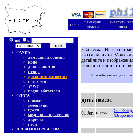
цензурни
антарктичес
ново
печати
поща
and
or
Забележка: На тази стра
ФАУНА
ако са налични. Моля кли
домашни любимци
детайлите и изображения
коне
отделни стойности първо
диви животни
птици
Моля изберете как да се пока
домашни животни
насекоми
WWF
водни обитатели
ФЛОРА
дата
номера
плодове
зеленчуци
цветя
Освобожде
01 Jan
lc 125/7
медицински растения
(Второ во
дървета
гъби
ПРЕВОЗНИ СРЕДСТВА