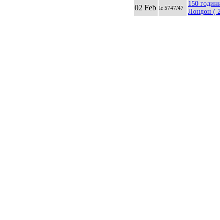
150 годин
02 Feb
lc 5747/47
Лондон ( 2