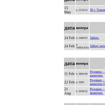
15
30 г. Гран
lc 2554/55
May
дата
номера
24 Feb
Зайци.
lc 3488/93
lc
24 Feb
Зайци неп
3488A/93A
дата
номера
Редовни -
11 Feb
lc 3896/99
животни.
Редовни -
22 Feb
lc 3900
животни I
21
Редовни -
lc 3938/42
Aug
животни.