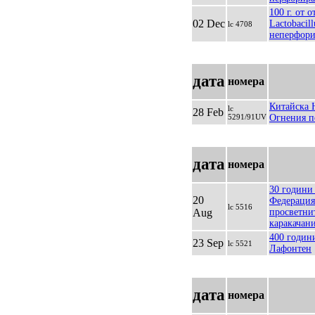
100 г. от 
02 Dec
Lactobacill
lc 4708
неперфор
дата
номера
Китайска 
lc
28 Feb
5291/91UV
Огнения пе
дата
номера
30 години 
20
Федерация
lc 5516
Aug
просветни
каракачани
400 годин
23 Sep
lc 5521
Лафонтен
дата
номера