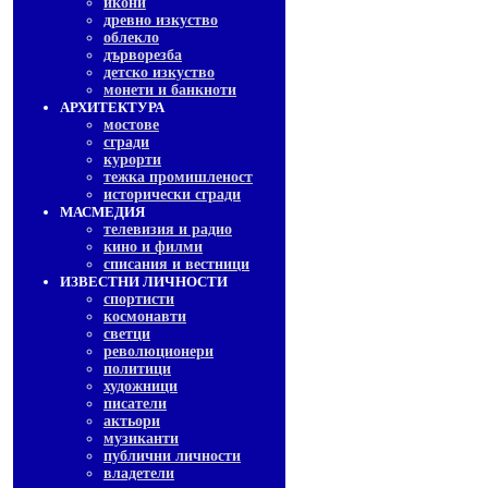
икони
древно изкуство
облекло
дърворезба
детско изкуство
монети и банкноти
АРХИТЕКТУРА
мостове
сгради
курорти
тежка промишленост
исторически сгради
МАСМЕДИЯ
телевизия и радио
кино и филми
списания и вестници
ИЗВЕСТНИ ЛИЧНОСТИ
спортисти
космонавти
светци
революционери
политици
художници
писатели
актьори
музиканти
публични личности
владетели