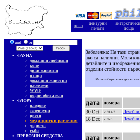
цензурни
антарктичес
ново
печати
поща
and
or
Забележка: На тази стра
ФАУНА
ако са налични. Моля кли
домашни любимци
детайлите и изображения
коне
отделни стойности първо
диви животни
птици
Моля изберете как да се пока
домашни животни
насекоми
WWF
водни обитатели
ФЛОРА
дата
номера
плодове
зеленчуци
30 Oct
Лечебни 
lc 914/7
цветя
18 Dec
Лечебни 
lc 928
медицински растения
дървета
гъби
ПРЕВОЗНИ СРЕДСТВА
дата
номера