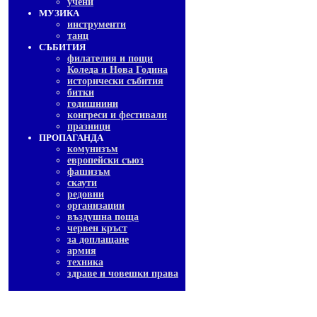
учени
МУЗИКА
инструменти
танц
СЪБИТИЯ
филателия и пощи
Коледа и Нова Година
исторически събития
битки
годишнини
конгреси и фестивали
празници
ПРОПАГАНДА
комунизъм
европейски съюз
фашизъм
скаути
редовни
организации
въздушна поща
червен кръст
за доплащане
армия
техника
здраве и човешки права