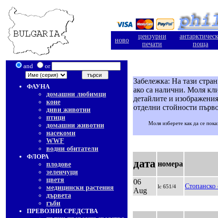
цензурни
антарктичес
ново
печати
поща
and
or
Забележка: На тази стра
ФАУНА
ако са налични. Моля кли
домашни любимци
детайлите и изображения
коне
отделни стойности първо
диви животни
птици
Моля изберете как да се пока
домашни животни
насекоми
WWF
водни обитатели
ФЛОРА
дата
номера
плодове
зеленчуци
цветя
06
Стопанско 
lc 651/4
медицински растения
Aug
дървета
гъби
ПРЕВОЗНИ СРЕДСТВА