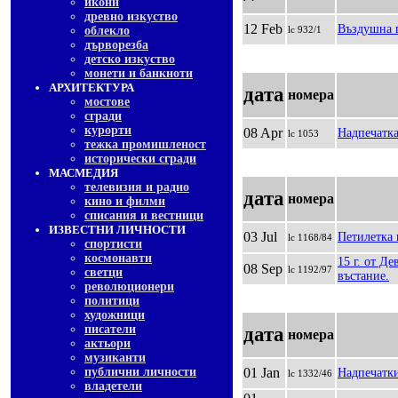
икони
древно изкуство
12 Feb
Въздушна 
облекло
lc 932/1
дърворезба
детско изкуство
монети и банкноти
АРХИТЕКТУРА
дата
номера
мостове
сгради
курорти
08 Apr
Надпечатка
lc 1053
тежка промишленост
исторически сгради
МАСМЕДИЯ
телевизия и радио
дата
номера
кино и филми
списания и вестници
ИЗВЕСТНИ ЛИЧНОСТИ
03 Jul
Петилетка 
lc 1168/84
спортисти
космонавти
15 г. от Д
08 Sep
lc 1192/97
светци
въстание.
революционери
политици
художници
писатели
дата
номера
актьори
музиканти
публични личности
01 Jan
Надпечатк
lc 1332/46
владетели