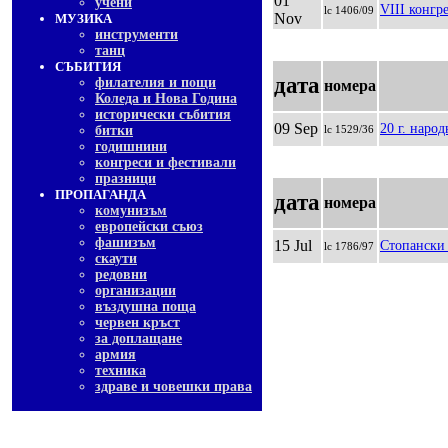
01
учени
VIII конгр
lc 1406/09
Nov
МУЗИКА
инструменти
танц
СЪБИТИЯ
дата
филателия и пощи
номера
Коледа и Нова Година
исторически събития
09 Sep
20 г. народ
битки
lc 1529/36
годишнини
конгреси и фестивали
празници
ПРОПАГАНДА
дата
номера
комунизъм
европейски съюз
фашизъм
15 Jul
Стопански
lc 1786/97
скаути
редовни
организации
въздушна поща
червен кръст
за доплащане
армия
техника
здраве и човешки права