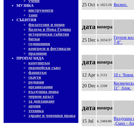
учени
25 Oct
Космос.
lc 1821/26
МУЗИКА
инструменти
танц
СЪБИТИЯ
филателия и пощи
дата
номера
Коледа и Нова Година
исторически събития
Групов кос
битки
25 Dec
lc 2034/37
7-8".
годишнини
конгреси и фестивали
празници
ПРОПАГАНДА
дата
номера
комунизъм
европейски съюз
фашизъм
12 Apr
10 г. Човек
lc 2151
скаути
редовни
Космическ
20 Dec
lc 2208
организации
11", блок.
въздушна поща
червен кръст
за доплащане
армия
дата
номера
техника
здраве и човешки права
Въздушна п
15 Jul
lc 2484/86
„Съюз - Ап