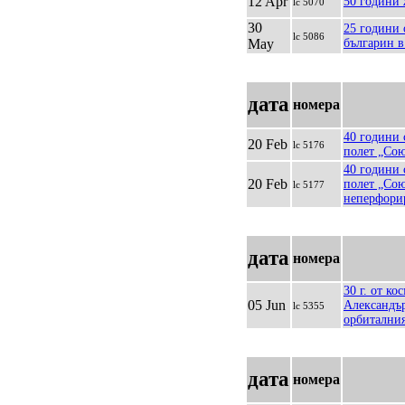
12 Apr
50 години 
lc 5070
30
25 години 
lc 5086
May
българин в
дата
номера
40 години 
20 Feb
lc 5176
полет „Со
40 години 
20 Feb
полет „Со
lc 5177
неперфори
дата
номера
30 г. от ко
05 Jun
Александъ
lc 5355
орбиталния
дата
номера