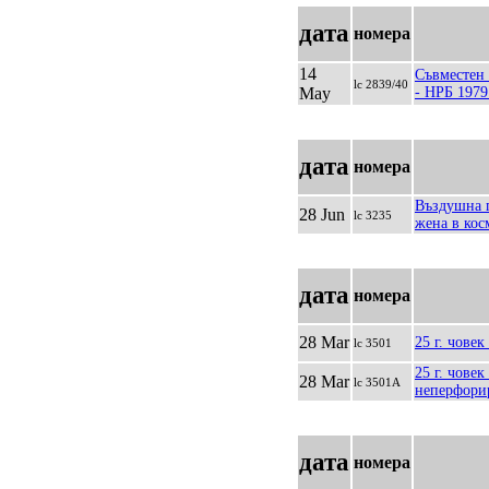
дата
номера
14
Съвместен
lc 2839/40
May
- НРБ 1979
дата
номера
Въздушна п
28 Jun
lc 3235
жена в кос
дата
номера
28 Mar
25 г. човек
lc 3501
25 г. човек
28 Mar
lc 3501A
неперфори
дата
номера