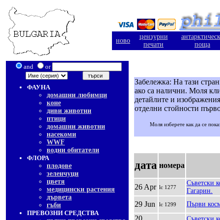
цензурни
антарктичес
ново
печати
поща
and
or
Забележка: На тази стра
ФАУНА
ако са налични. Моля кли
домашни любимци
детайлите и изображения
коне
отделни стойности първо
диви животни
птици
Моля изберете как да се пока
домашни животни
насекоми
WWF
водни обитатели
ФЛОРА
дата
номера
плодове
зеленчуци
цветя
Съветски к
26 Apr
lc 1277
медицински растения
Гагарин.
дървета
29 Jun
Първи косм
гъби
lc 1299
ПРЕВОЗНИ СРЕДСТВА
20
Съветски к