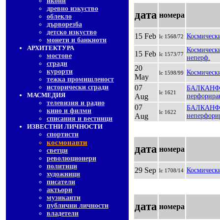
икони
древно изкуство
дата
номера
облекло
дърворезба
детско изкуство
15 Feb
Космически
lc 1568/72
монети и банкноти
АРХИТЕКТУРА
Космически
15 Feb
lc 1573/77
мостове
неперф.
сгради
20
курорти
Космически
lc 1598/99
May
тежка промишленост
исторически сгради
07
БАЛКАНФИЛ
lc 1621
МАСМЕДИЯ
Aug
перфорира
телевизия и радио
07
БАЛКАНФИЛ
кино и филми
lc 1622
Aug
неперфори
списания и вестници
ИЗВЕСТНИ ЛИЧНОСТИ
спортисти
космонавти
дата
номера
светци
революционери
политици
29 Sep
Космически
lc 1708/14
художници
писатели
актьори
музиканти
дата
публични личности
номера
владетели