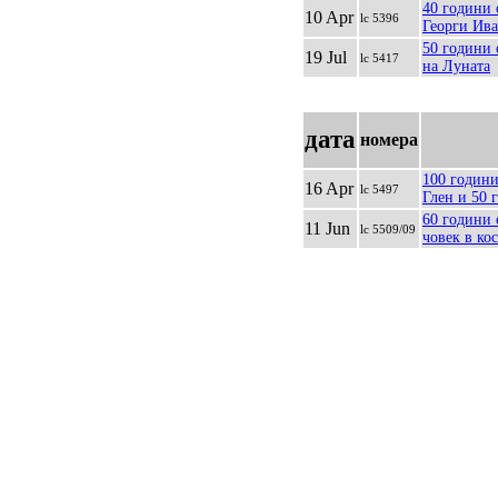
40 години 
10 Apr
lc 5396
Георги Ив
50 години 
19 Jul
lc 5417
на Луната
дата
номера
100 годин
16 Apr
lc 5497
Глен и 50 
60 години 
11 Jun
lc 5509/09
човек в ко