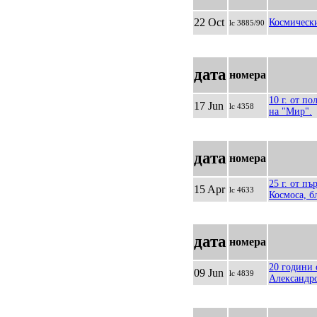
22 Oct
Космически
lc 3885/90
дата
номера
10 г. от по
17 Jun
lc 4358
на "Мир".
дата
номера
25 г. от п
15 Apr
lc 4633
Космоса, б
дата
номера
20 години 
09 Jun
lc 4839
Александр