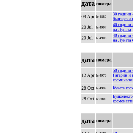
дата
номера
30 години 
09 Apr
lc 4882
български 
40 години 
20 Jul
lc 4907
на Луната
40 години 
20 Jul
lc 4908
на Луната 
дата
номера
50 години 
12 Apr
Гагарин и 
lc 4970
космически
28 Oct
Кучета кос
lc 4999
Булколекто
28 Oct
lc 5000
космонавти
дата
номера