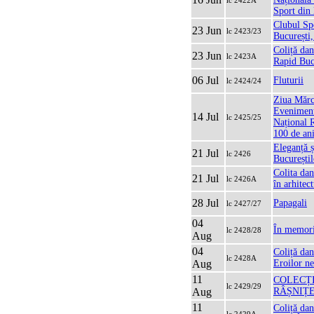
lc 2422A
Sport din 
Clubul Sp
23 Jun
lc 2423/23
București,
Coliță dan
23 Jun
lc 2423A
Rapid Buc
06 Jul
Fluturii
lc 2424/24
Ziua Mărc
Eveniment
14 Jul
lc 2425/25
Național R
100 de an
Eleganță și
21 Jul
lc 2426
Bucureștil
Colita dan
21 Jul
lc 2426A
în arhitec
28 Jul
Papagali
lc 2427/27
04
În memori
lc 2428/28
Aug
04
Coliță dan
lc 2428A
Aug
Eroilor n
11
COLECȚI
lc 2429/29
Aug
RÂȘNIȚ
11
Coliță da