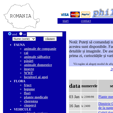
start
contact
and
or
Notă: Puteți să comandați n
FAUNA
acestea sunt disponibile. Fa
animale de companie
detaliile și imaginile. De as
cai
prima zi, curiozitățile și var
animale sălbatice
păsări
Vă rugăm să alegeți modul de afiș
animale domestice
insecte
2
WWF
locuitori ai apei
FLORA
data
fruct
numerele
s
legume
flori
03 Jan
Plante me
plante medicale
lc 2399/99
cherestea
Dimitrie 
ciuperci
16 Jan
lc 2400
de la nașt
VEHICULE
Coliță dan