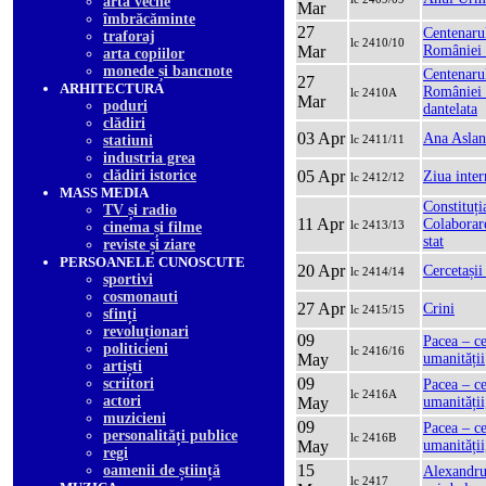
arta veche
Mar
îmbrăcăminte
27
Centenarul
traforaj
lc 2410/10
Mar
României 
arta copiilor
monede și bancnote
Centenarul
27
ARHITECTURA
României Î
lc 2410A
Mar
poduri
dantelata
clădiri
03 Apr
Ana Aslan 
statiuni
lc 2411/11
industria grea
clădiri istorice
05 Apr
Ziua inter
lc 2412/12
MASS MEDIA
Constituț
TV și radio
11 Apr
Colaborare
lc 2413/13
cinema și filme
stat
reviste și ziare
PERSOANELE CUNOSCUTE
20 Apr
Cercetași
lc 2414/14
sportivi
cosmonauti
27 Apr
Crini
lc 2415/15
sfinți
revoluționari
09
Pacea – ce
politicieni
lc 2416/16
May
umanității
artiști
09
scriitori
Pacea – ce
lc 2416A
actori
May
umanități
muzicieni
09
Pacea – ce
personalități publice
lc 2416B
May
umanități
regi
15
oamenii de știință
Alexandru
lc 2417