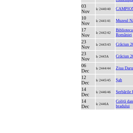
03
CAMPION
lc 2440/40
Nov
10
Muzeul Naț
lc 2441/41
Nov
17
Biblioteca
lc 2442/42
Nov
României
23
Crăciun 2
lc 2443/43
Nov
23
Crăciun 2
lc 2443A
Nov
06
Ziua Daru
lc 2444/44
Dec
12
Șah
lc 2445/45
Dec
14
Serbările 
lc 2446/46
Dec
14
Coliță dan
lc 2446A
Dec
bradului