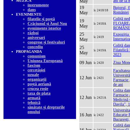
MUZICA
May
ani de la 
instrumente
19
Bujorul, f
dans
lc 2418/18
May
României
EVENIMENTE
Coliță ne
filatelie și poștă
19
FLOARE
Crăciunul și Anul Nou
lc 2418A
May
ROMÂNI
evenimente istorice
război
25
Expoziția 
lc 2419
aniversari
May
Internați
congrese și festivaluri
Coliță dan
concediu
25
Filatelică
lc 2419A
PROPAGANDA
May
2023
comunism
Uniunea Europeană
09 Jun
Ziua Mond
lc 2420
fascism
cercetăşiei
Facultate
uzuale
Universită
12 Jun
lc 2421
organizații
Farmacie 
poștă aeriană
de ani
crucea rosie
Colita dan
taxa de plata
Farmacie a
12 Jun
armată
lc 2421A
Medicină 
tehnică
Davila”, 1
sănătate și drepturile
Universita
omului
16 Jun
Educație F
lc 2422
București,
Coliță dan
16 Jun
Națională 