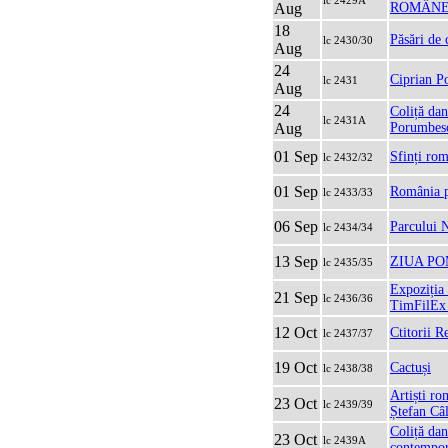
lc 2429A
Aug
ROMÂNE
18
Păsări de 
lc 2430/30
Aug
24
Ciprian P
lc 2431
Aug
24
Coliță dan
lc 2431A
Aug
Porumbes
01 Sep
Sfinți rom
lc 2432/32
01 Sep
România p
lc 2433/33
06 Sep
Parcului N
lc 2434/34
13 Sep
ZIUA PO
lc 2435/35
Expoziția 
21 Sep
lc 2436/36
TimFilEx
12 Oct
Ctitorii 
lc 2437/37
19 Oct
Cactuși
lc 2438/38
Artiști r
23 Oct
lc 2439/39
Ștefan Câl
Coliță dan
23 Oct
lc 2439A
contempor