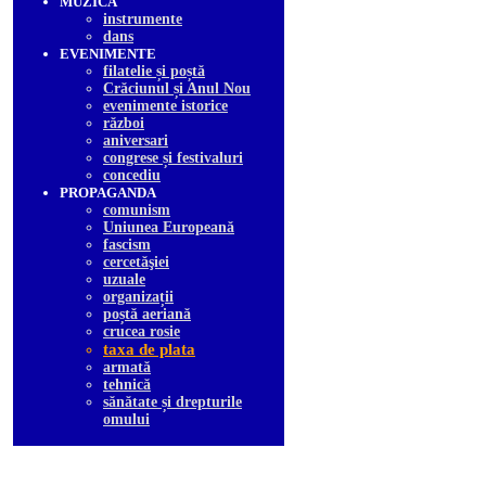
MUZICA
instrumente
dans
EVENIMENTE
filatelie și poștă
Crăciunul și Anul Nou
evenimente istorice
război
aniversari
congrese și festivaluri
concediu
PROPAGANDA
comunism
Uniunea Europeană
fascism
cercetăşiei
uzuale
organizații
poștă aeriană
crucea rosie
taxa de plata
armată
tehnică
sănătate și drepturile
omului