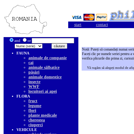
start
contact
and
or
Notă: Puteți să comandați numai serii
FAUNA
Faceți clic pe numele seriei pentru a 
animale de companie
verifica plicurile din prima zi, curiozi
cai
animale sălbatice
Vă rugăm să alegeți modul de afiș
păsări
animale domestice
insecte
WWF
locuitori ai apei
FLORA
fruct
legume
flori
plante medicale
cherestea
ciuperci
VEHICULE