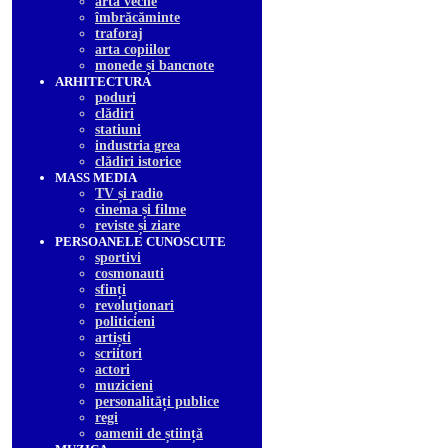
arta veche
îmbrăcăminte
traforaj
arta copiilor
monede și bancnote
ARHITECTURA
poduri
clădiri
statiuni
industria grea
clădiri istorice
MASS MEDIA
TV și radio
cinema și filme
reviste și ziare
PERSOANELE CUNOSCUTE
sportivi
cosmonauti
sfinți
revoluționari
politicieni
artiști
scriitori
actori
muzicieni
personalități publice
regi
oamenii de știință