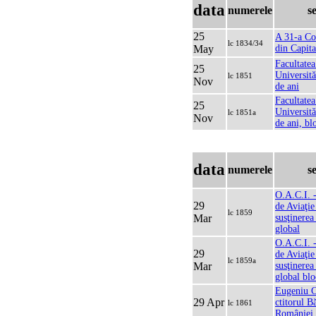
data
numerele
s
25
A 31-a Con
lc 1834/34
May
din Capit
Facultatea
25
Universită
lc 1851
Nov
de ani
Facultatea
25
Universită
lc 1851a
Nov
de ani, bl
data
numerele
s
O.A.C.I. -
29
de Aviaţie
lc 1859
Mar
susţinerea
global
O.A.C.I. -
29
de Aviaţie
lc 1859a
Mar
susţinerea
global blo
Eugeniu C
29 Apr
ctitorul B
lc 1861
României, 