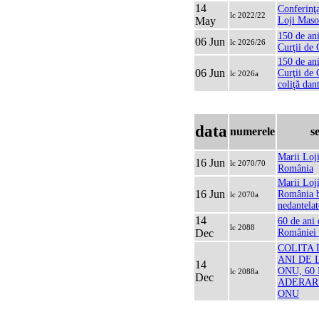
14
Conferinţ
lc 2022/22
May
Loji Maso
150 de ani
06 Jun
lc 2026/26
Curţii de
150 de ani
06 Jun
Curţii de
lc 2026a
coliţă dan
data
numerele
s
Marii Loji
16 Jun
lc 2070/70
România
Marii Loji
16 Jun
România b
lc 2070a
nedantelat
14
60 de ani 
lc 2088
Dec
României
COLITA 
ANI DE 
14
ONU, 60
lc 2088a
Dec
ADERAR
ONU