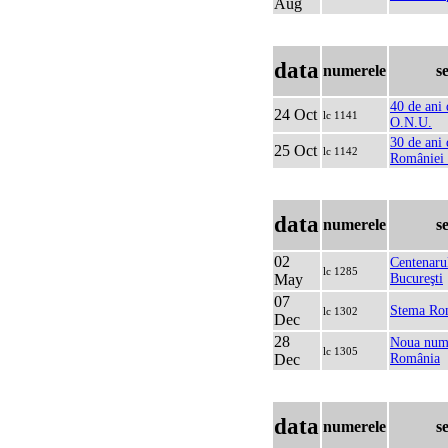
Aug
data
numerele
s
40 de ani 
24 Oct
lc 1141
O.N.U.
30 de ani 
25 Oct
lc 1142
României 
data
numerele
s
02
Centenarul
lc 1285
May
Bucureşti
07
Stema Ro
lc 1302
Dec
28
Noua nume
lc 1305
Dec
România
data
numerele
s