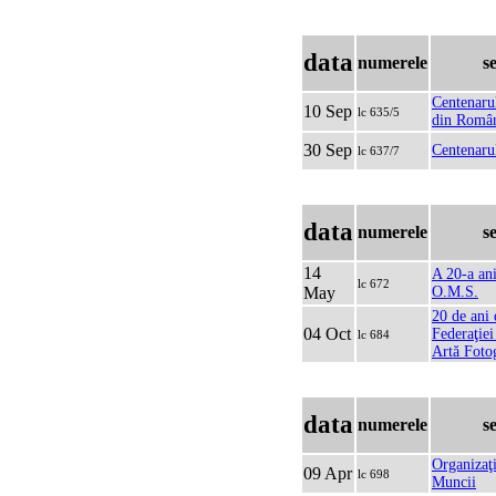
data
numerele
s
Centenaru
10 Sep
lc 635/5
din Româ
30 Sep
Centenaru
lc 637/7
data
numerele
s
14
A 20-a ani
lc 672
May
O.M.S.
20 de ani 
04 Oct
Federaţiei
lc 684
Artă Foto
data
numerele
s
Organizaţi
09 Apr
lc 698
Muncii