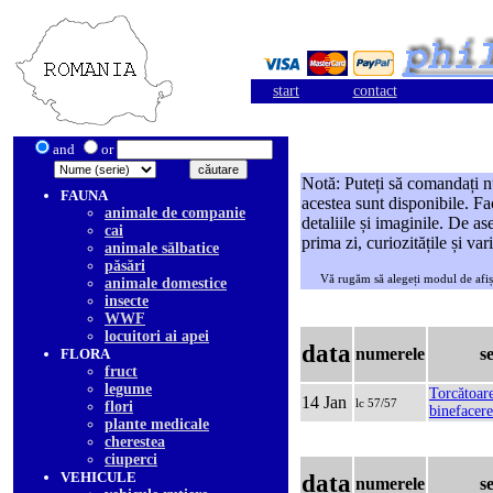
start
contact
and
or
Notă: Puteți să comandați n
FAUNA
acestea sunt disponibile. Fa
animale de companie
detaliile și imaginile. De as
cai
prima zi, curiozitățile și var
animale sălbatice
păsări
Vă rugăm să alegeți modul de afiș
animale domestice
insecte
WWF
locuitori ai apei
data
numerele
s
FLORA
fruct
legume
Torcătoar
14 Jan
lc 57/57
flori
binefacere
plante medicale
cherestea
ciuperci
VEHICULE
data
numerele
s