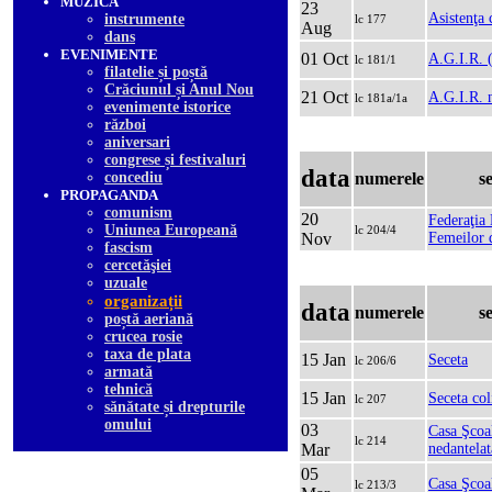
MUZICA
23
Asistenţa 
instrumente
lc 177
Aug
dans
EVENIMENTE
01 Oct
A.G.I.R. (
lc 181/1
filatelie și poștă
Crăciunul și Anul Nou
21 Oct
A.G.I.R. 
lc 181a/1a
evenimente istorice
război
aniversari
congrese și festivaluri
data
concediu
numerele
s
PROPAGANDA
comunism
20
Federaţia
Uniunea Europeană
lc 204/4
Nov
Femeilor 
fascism
cercetăşiei
uzuale
organizații
data
numerele
s
poștă aeriană
crucea rosie
taxa de plata
15 Jan
Seceta
lc 206/6
armată
tehnică
15 Jan
Seceta col
lc 207
sănătate și drepturile
omului
03
Casa Şcoal
lc 214
Mar
nedantelat
05
Casa Şcoa
lc 213/3