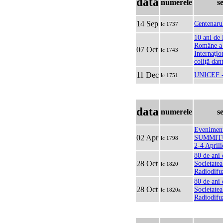
data
numerele
s
14 Sep
Centenaru
lc 1737
10 ani de 
Române a 
07 Oct
lc 1743
Internaţion
coliţă dan
11 Dec
UNICEF -
lc 1751
data
numerele
s
Evenimen
02 Apr
SUMMITU
lc 1798
2-4 April
80 de ani 
28 Oct
Societate
lc 1820
Radiodifu
80 de ani 
28 Oct
Societate
lc 1820a
Radiodifuz