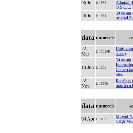
06 Jul
Adunării 
lc 1552
O.S.C.E.
50 de ani
26 Jul
lc 1554
privind St
data
numerele
s
22
Uniţi vom
lc 1581/81
Mar
stand)
50 de ani
Internaţio
10 Jun
lc 1586
Comercian
bloc
22
România i
lc 1598b
Nov
marcă cu 
data
numerele
s
Muzeul Naţ
04 Apr
lc 1607
Cărţii Vec