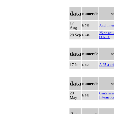
data
numerele
s
17
Anul Inter
lc 740
Aug
25 de ani 
28 Sep
lc 746
O.N.U.
data
numerele
s
17 Jun
A 25-a an
lc 854
data
numerele
s
20
Centenaru
lc 881
May
Internaţio