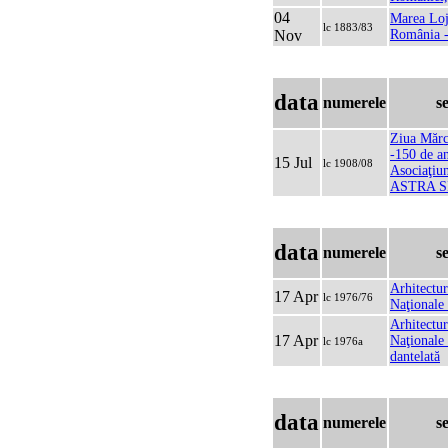
04
Marea Loj
lc 1883/83
Nov
România -
data
numerele
s
Ziua Mărc
-150 de an
15 Jul
lc 1908/08
Asociaţiun
ASTRA S
data
numerele
s
Arhitectur
17 Apr
lc 1976/76
Naţionale
Arhitectur
17 Apr
Naţionale
lc 1976a
dantelată
data
numerele
s