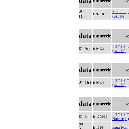
data
numerele
s
20
Stemele ju
lc 928/8
Dec
(uzuale)
data
numerele
s
Stemele j
05 Sep
lc 942/2
(uzuale)
data
numerele
s
Stemele m
25 Oct
lc 994/4
(uzuale)
data
numerele
s
Stemele m
05 Jan
lc 1002/02
Bucureşti)
25
Ziua Pomp
lc 1016