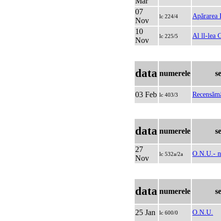
Mar
07
Apărarea P
lc 224/4
Nov
10
Al ll-lea
lc 225/5
Nov
data
numerele
s
03 Feb
Recensămâ
lc 403/3
data
numerele
s
27
O.N.U.- n
lc 532a/2a
Nov
data
numerele
s
25 Jan
O.N.U.
lc 600/0