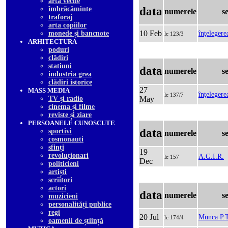
arta veche
îmbrăcăminte
data
numerele
s
traforaj
arta copiilor
10 Feb
monede și bancnote
înţelegere
lc 123/3
ARHITECTURA
poduri
clădiri
statiuni
data
numerele
s
industria grea
clădiri istorice
27
MASS MEDIA
înţelegere
lc 137/7
TV și radio
May
cinema și filme
reviste și ziare
PERSOANELE CUNOSCUTE
data
sportivi
numerele
s
cosmonauti
sfinți
19
revoluționari
A.G.I.R.
lc 157
Dec
politicieni
artiști
scriitori
actori
data
numerele
s
muzicieni
personalități publice
regi
20 Jul
Munca P.T
lc 174/4
oamenii de știință