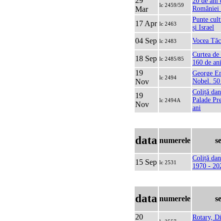
29
20 de ani 
lc 2459/59
Mar
României
Punte cul
17 Apr
lc 2463
și Israel
04 Sep
Vocea Tăc
lc 2483
Curtea de
18 Sep
lc 2485/85
160 de an
19
George Em
lc 2494
Nov
Nobel. 50
Coliță da
19
Palade Pr
lc 2494A
Nov
ani
data
numerele
s
Coliță d
15 Sep
lc 2531
1970 - 20
data
numerele
s
20
Rotary, D