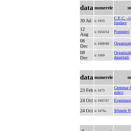
data
numerele
s
C.E.C. -14
30 Jul
lc 1653
fondare
12
Pompieri
lc 1654/54
Aug
08
Organizaţ
lc 1668/68
Dec
08
Organizaţi
lc 1669
Dec
dantelată
data
numerele
s
Centenar 
23 Feb
lc 1673
mărci
24 Oct
Evenimen
lc 1697/97
24 Oct
Sfintele P
lc 1679a