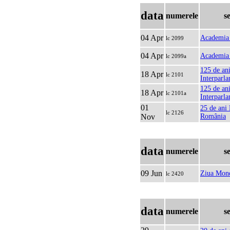
data
numerele
s
04 Apr
Academia
lc 2099
04 Apr
Academia 
lc 2099a
125 de an
18 Apr
lc 2101
Interparl
125 de an
18 Apr
lc 2101a
Interparla
01
25 de ani
lc 2126
Nov
România
data
numerele
s
09 Jun
Ziua Mond
lc 2420
data
numerele
s