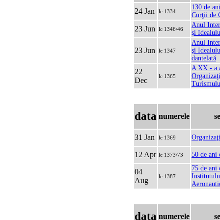
130 de ani
24 Jan
lc 1334
Curţii de
Anul Inter
23 Jun
lc 1346/46
şi Idealul
Anul Inter
23 Jun
şi Idealul
lc 1347
dantelată
A XX - a 
22
Organizaţ
lc 1365
Dec
Turismulu
data
numerele
s
31 Jan
Organizaţi
lc 1369
12 Apr
50 de ani 
lc 1373/73
75 de ani 
04
Institutul
lc 1387
Aug
Aeronauti
data
numerele
s