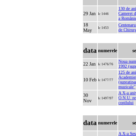
130 de ani
29 Jan
Camerei d
lc 1446
a Români
18
Centenaru
lc 1453
May
de Chirur
data
numerele
s
Noua nume
22 Jan
lc 1476/76
1992 (supr
125 de ani
Academie
10 Feb
lc 1477/77
(supratipa
muzicale"
A X-a ani
30
O.N.U. pr
lc 1497/97
Nov
copilului
data
numerele
s
A X-a Ses