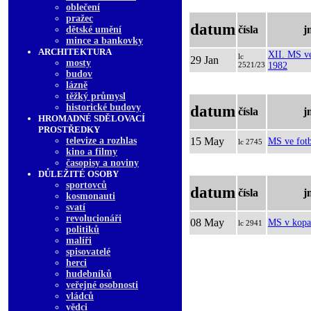
oblečení
pražec
datum
čísla
j
dětské umění
mince a bankovky
ARCHITEKTURA
XII. MS ve
lc
29 Jan
mosty
2521/23
1982
budov
lázně
těžký průmysl
historické budovy
datum
čísla
j
HROMADNÉ SDĚLOVACÍ
PROSTŘEDKY
televize a rozhlas
15 May
MS ve fot
lc 2745
kino a filmy
časopisy a noviny
DŮLEŽITÉ OSOBY
sportovců
datum
čísla
j
kosmonauti
svatí
revolucionáři
08 May
MS v kopa
lc 2941
politiků
malíři
spisovatelé
herci
hudebníků
veřejné osobnosti
vládců
vědci