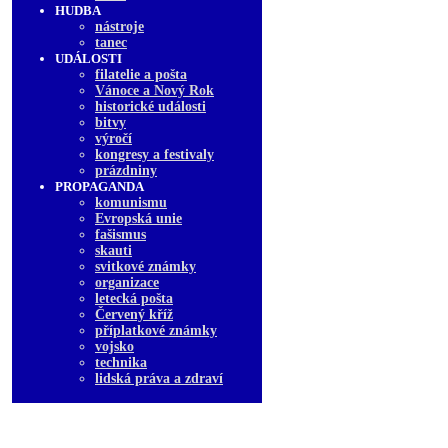
HUDBA
nástroje
tanec
UDÁLOSTI
filatelie a pošta
Vánoce a Nový Rok
historické události
bitvy
výročí
kongresy a festivaly
prázdniny
PROPAGANDA
komunismu
Evropská unie
fašismus
skauti
svitkové známky
organizace
letecká pošta
Červený kříž
příplatkové známky
vojsko
technika
lidská práva a zdraví