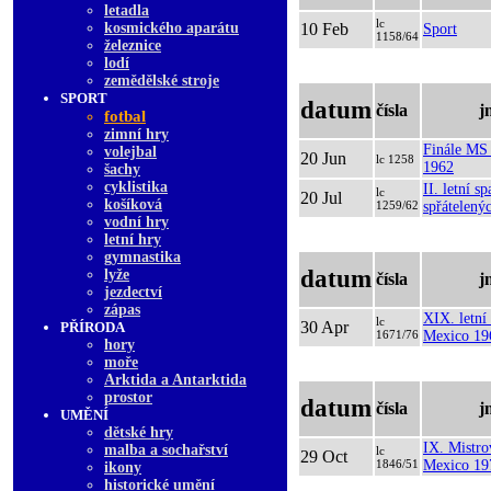
letadla
lc
kosmického aparátu
10 Feb
Sport
1158/64
železnice
lodí
zemědělské stroje
SPORT
datum
čísla
j
fotbal
zimní hry
Finále MS 
volejbal
20 Jun
lc 1258
1962
šachy
cyklistika
II. letní s
lc
20 Jul
košíková
1259/62
spřátelený
vodní hry
letní hry
gymnastika
datum
lyže
čísla
j
jezdectví
zápas
XIX. letní
lc
30 Apr
PŘÍRODA
1671/76
Mexico 19
hory
moře
Arktida a Antarktida
prostor
datum
čísla
j
UMĚNÍ
dětské hry
IX. Mistro
malba а sochařství
lc
29 Oct
1846/51
Mexico 19
ikony
historické umění