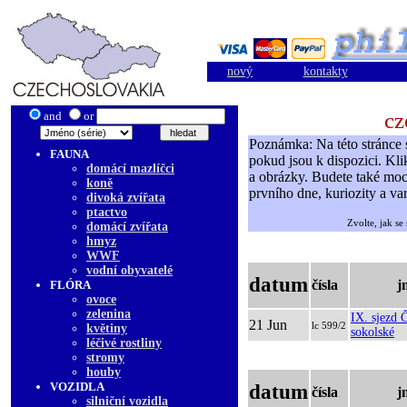
nový
kontakty
cz
and
or
Poznámka: Na této stránce 
FAUNA
pokud jsou k dispozici. Kli
domácí mazlíčci
a obrázky. Budete také moc
koně
prvního dne, kuriozity a var
divoká zvířata
ptactvo
Zvolte, jak se
domácí zvířata
hmyz
WWF
vodní obyvatelé
datum
čísla
j
FLÓRA
ovoce
zelenina
IX. sjezd 
21 Jun
lc 599/2
květiny
sokolské
léčivé rostliny
stromy
houby
VOZIDLA
datum
čísla
j
silniční vozidla