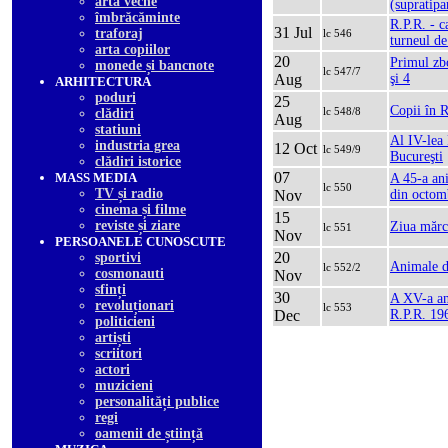
arta veche
(supratipa
îmbrăcăminte
R.P.R. - 
31 Jul
traforaj
lc 546
turneul de
arta copiilor
20
Primul zb
monede și bancnote
lc 547/7
Aug
şi 4
ARHITECTURA
poduri
25
Copii în R
lc 548/8
clădiri
Aug
statiuni
Al IV-lea 
industria grea
12 Oct
lc 549/9
Bucureşti
clădiri istorice
07
MASS MEDIA
A 45-a ani
lc 550
TV și radio
Nov
din octom
cinema și filme
15
reviste și ziare
Ziua mărci
lc 551
Nov
PERSOANELE CUNOSCUTE
20
sportivi
Animale d
lc 552/2
cosmonauti
Nov
sfinți
30
A XV-a an
revoluționari
lc 553
Dec
R.P.R. 19
politicieni
artiști
scriitori
actori
muzicieni
personalități publice
regi
oamenii de știință