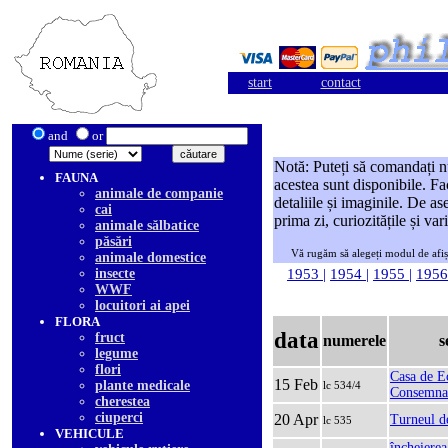
start
contact
and
or
Notă: Puteți să comandați n
FAUNA
acestea sunt disponibile. Fa
animale de companie
detaliile și imaginile. De as
cai
prima zi, curiozitățile și var
animale sălbatice
păsări
Vă rugăm să alegeți modul de afiș
animale domestice
insecte
1953
|
1954
|
1955
|
195
WWF
locuitori ai apei
FLORA
data
fruct
numerele
s
legume
flori
Casa de E
15 Feb
plante medicale
lc 534/4
Consemna
cherestea
ciuperci
20 Apr
Turneul d
lc 535
VEHICULE
încheierea