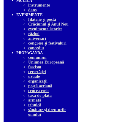
MUZICA
instrumente
dans
EVENIMENTE
filatelie și poștă
Crăciunul și Anul Nou
evenimente istorice
război
aniversari
congrese și festivaluri
concediu
PROPAGANDA
comunism
Uniunea Europeană
fascism
cercetăşiei
uzuale
organizații
poștă aeriană
crucea rosie
taxa de plata
armată
tehnică
sănătate și drepturile
omului